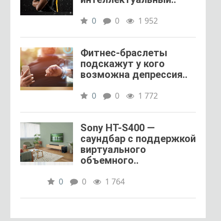
0
0
1 952
Фитнес-браслеты
подскажут у кого
возможна депрессия..
0
0
1 772
Sony HT-S400 —
саундбар с поддержкой
виртуального
объемного..
0
0
1 764