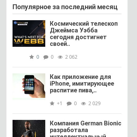
Популярное за последний месяц
Космический телескоп
Джеймса Уэбба
сегодня достигнет
своей..
0
0
2 062
Как приложение для
iPhone, имитирующее
распитие пива,..
+1
0
2 029
Компания German Bionic
разработала
интеллектуальный..