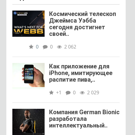
относящ
к
Космический телескоп
категори
Джеймса Уэбба
интернет
сегодня достигнет
вещей....
своей..
0
0
2 062
Как приложение для
iPhone, имитирующее
распитие пива,..
+1
0
2 029
Компания German Bionic
разработала
интеллектуальный..