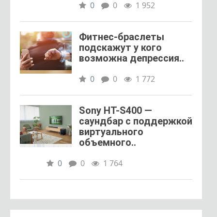
0
0
1 952
Фитнес-браслеты
подскажут у кого
возможна депрессия..
0
0
1 772
Sony HT-S400 —
саундбар с поддержкой
виртуального
объемного..
0
0
1 764