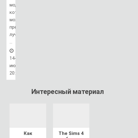
модель,
которая
может
предложить
лучшее
...
14-
июл,
20:44
Интересный материал
Как
The Sims 4