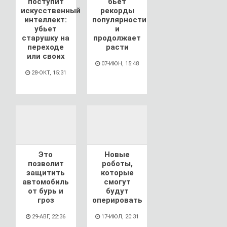
поступит
бьет
искусственный
рекорды
интеллект:
популярности
убьет
и
старушку на
продолжает
переходе
расти
или своих
07-ИЮН, 15:48
28-ОКТ, 15:31
Это
Новые
позволит
роботы,
защитить
которые
автомобиль
смогут
от бурь и
будут
гроз
оперировать
29-АВГ, 22:36
17-ИЮЛ, 20:31