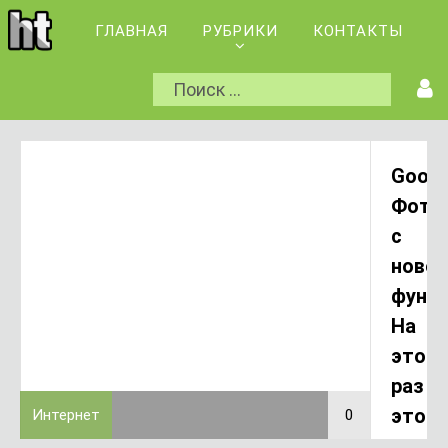
ГЛАВНАЯ
РУБРИКИ
КОНТАКТЫ
Googl
Фото
с
новой
функц
На
этот
раз
это
Интернет
0
0
личн