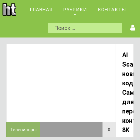
ГЛАВНАЯ
РУБРИКИ
КОНТАКТЫ
AI
Scale
новы
кодек
Самс
для
перед
конте
8K
Телевизоры
0
2