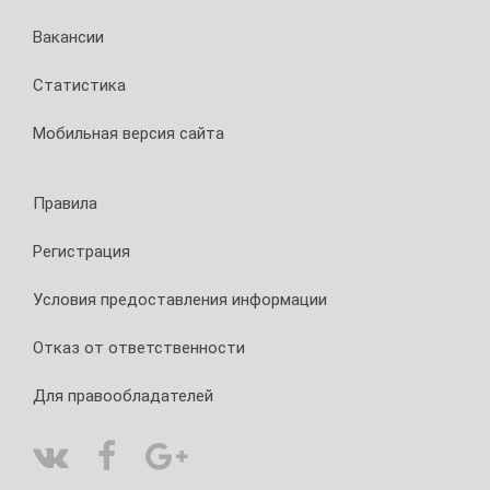
Assistent.
требова
Теперь
к
Вакансии
с
пропуск
его
способн
Статистика
помощь
сети.
мы
Кадр...
Мобильная версия сайта
можем
общатьс
с
людьми,
Правила
говорящ
на
Регистрация
другом
языке....
Условия предоставления информации
Отказ от ответственности
Для правообладателей