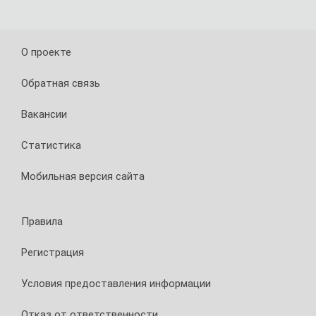
Apple
Ожидаетс
О проекте
что
iPhone
Обратная связь
12
Mini
станет
Вакансии
самым
маленьк
Статистика
из
четырех
Мобильная версия сайта
телефон
Apple,
которые
мы
Правила
увидим
этой
Регистрация
осенью.
Устройс
Условия предоставления информации
получит
5,4-
дюймов
Отказ от ответственности