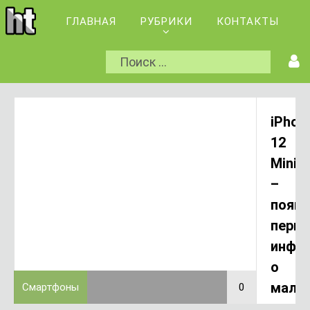
ГЛАВНАЯ
РУБРИКИ
КОНТАКТЫ
iPhon
12
Mini
–
появи
перва
инфо
о
мале
Смартфоны
0
2
смар