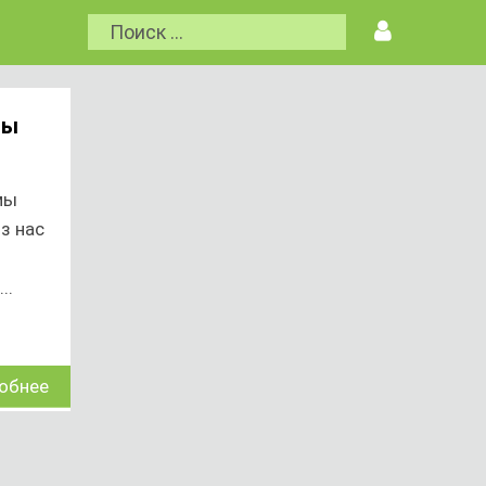
бы
мы
з нас
..
обнее