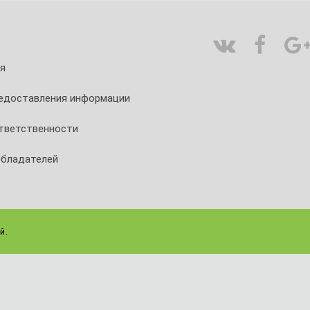
я
редоставления информации
тветственности
обладателей
й.