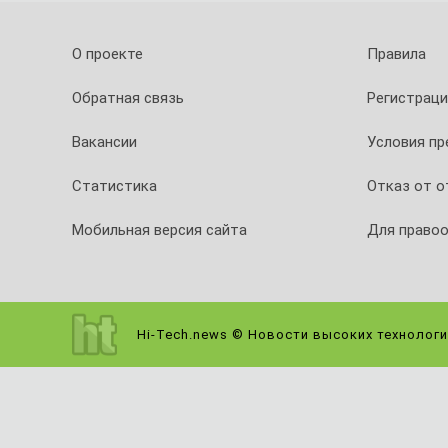
О проекте
Правила
Обратная связь
Регистраци
Вакансии
Условия п
Статистика
Отказ от о
Мобильная версия сайта
Для право
Hi-Tech.news © Новости высоких технологи