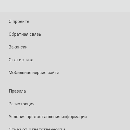
выта
желе
О проекте
из
крови
Обратная связь
челов
Вакансии
Астроно
обнаруж
Статистика
самый
быстро
Мобильная версия сайта
вращающ
магнетар
то
Правила
есть
нейтрон
звезду
Регистрация
с
очень
Условия предоставления информации
сильным
магнитн
Отказ от ответственности