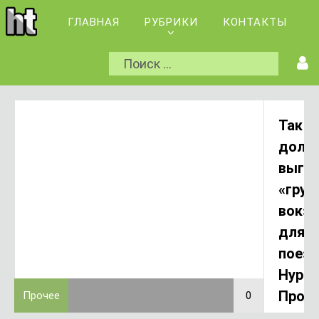
ГЛАВНАЯ
РУБРИКИ
КОНТАКТЫ
Так
долж
выгл
«груз
вокза
для
поез
Hyper
Прое
Прочее
0
1
впеча