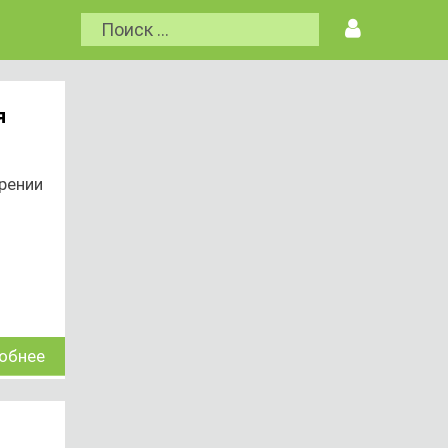
я
рении
обнее