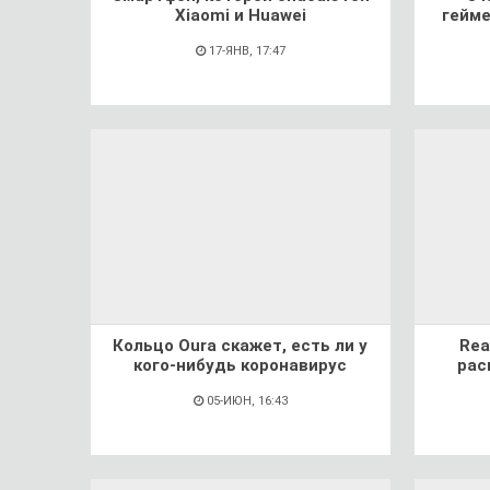
Xiaomi и Huawei
гейме
17-ЯНВ, 17:47
Кольцо Oura скажет, есть ли у
Rea
кого-нибудь коронавирус
рас
05-ИЮН, 16:43