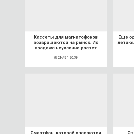
Кассеты для магнитофонов
Еще о
возвращаются на рынок. Их
летающ
продажа неуклонно растет
21-АВГ, 20:39
Смартфон, которой опасаются
От