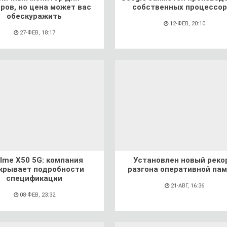
ров, но цена может вас
собственных процессо
обескуражить
12-ФЕВ, 20:10
27-ФЕВ, 18:17
lme X50 5G: компания
Установлен новый реко
крывает подробности
разгона оперативной па
спецификации
21-АВГ, 16:36
08-ФЕВ, 23:32