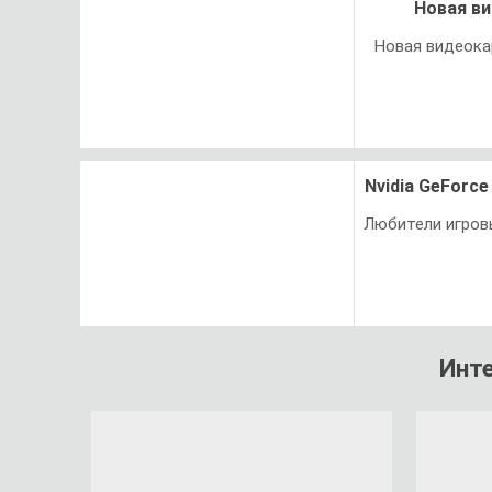
Новая ви
Новая видеокар
Nvidia GeForc
Любители игров
Инт