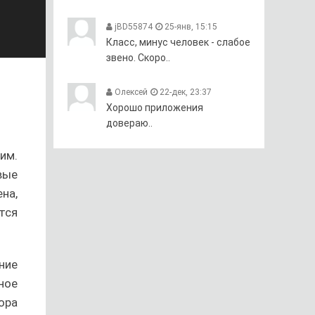
jBD55874
25-янв, 15:15
Класс, минус человек - слабое
звено. Скоро..
Олексей
22-дек, 23:37
Хорошо приложения
довераю..
им.
вые
на,
тся
ние
ное
ора