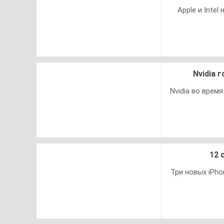
Apple и Inte
Nvidia 
Nvidia во врем
12 
Три новых iPh