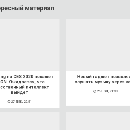
ересный материал
ng на CES 2020 покажет
Новый гаджет позволя
ON. Ожидается, что
слушать музыку через к
усственный интеллект
26-НОЯ, 21:39
выйдет
27-ДЕК, 22:51