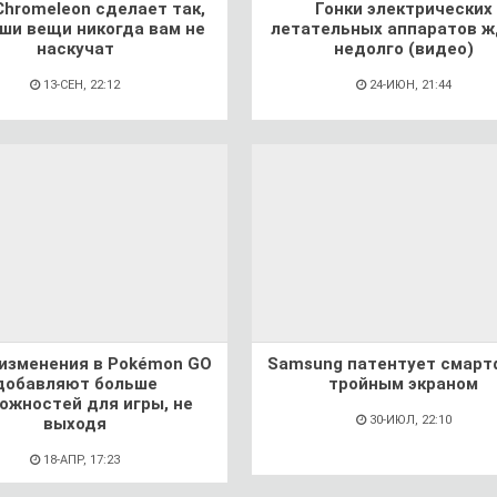
Chromeleon сделает так,
Гонки электрических
аши вещи никогда вам не
летательных аппаратов 
наскучат
недолго (видео)
13-СЕН, 22:12
24-ИЮН, 21:44
изменения в Pokémon GO
Samsung патентует смарт
добавляют больше
тройным экраном
ожностей для игры, не
30-ИЮЛ, 22:10
выходя
18-АПР, 17:23