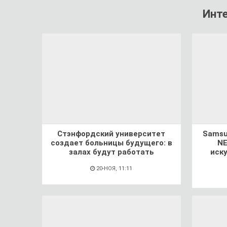
Инт
Стэнфордский университет
Samsu
создает больницы будущего: в
NE
залах будут работать
иск
20-НОЯ, 11:11