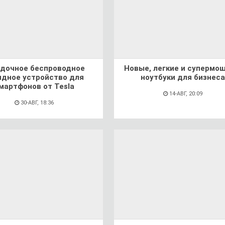
адочное беспроводное
Новые, легкие и супермо
ядное устройство для
ноутбуки для бизнеса
мартфонов от Tesla
14-АВГ, 20:09
30-АВГ, 18:36