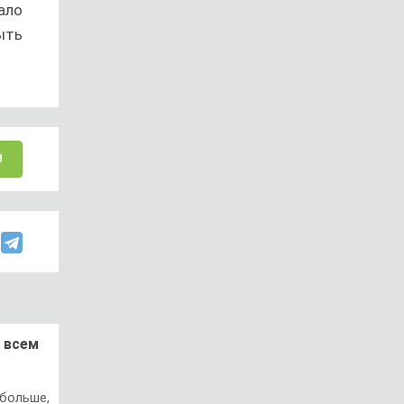
ало
ыть
Й
 всем
больше,