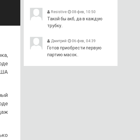
Resistive
08-фев, 10:50
Такой бы акб, да в каждую
трубку..
Дмитрий
06-фев, 04:39
Готов приобрести первую
ка,
партию масок..
оде
США
ный
оде
даж
ько