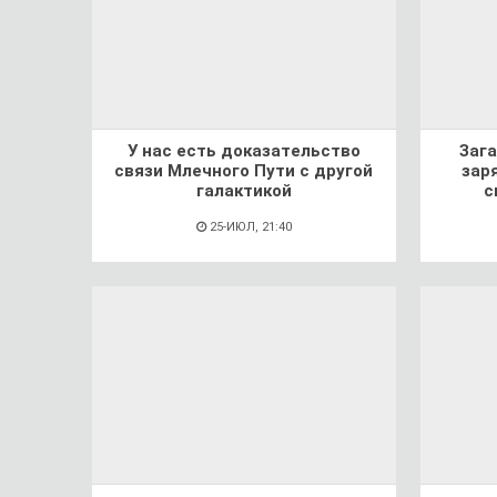
У нас есть доказательство
Заг
связи Млечного Пути с другой
зар
галактикой
с
25-ИЮЛ, 21:40