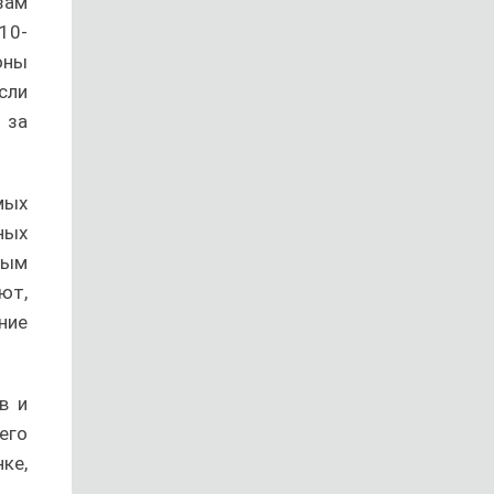
зам
10-
оны
сли
 за
мых
ных
ным
ют,
ние
в и
его
ке,