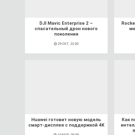
DJI Mavic Enterprise 2 –
Rocke
спасательный дрон нового
мн
поколения
29-ОКТ, 22:00
Huawei готовит новую модель
Как п
смарт-дисплея с поддержкой 4K
интел
10-МАР, 09:08