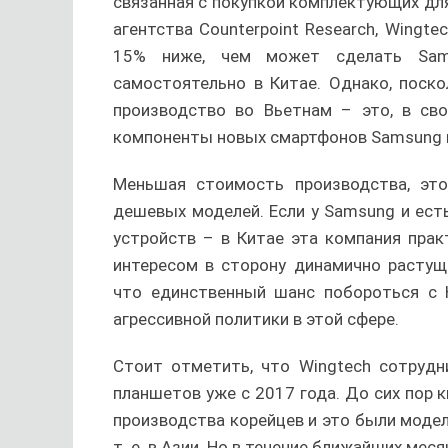
связанная с покупкой комплектующих дл
агентства Counterpoint Research, Wingt
15% ниже, чем может сделать Sam
самостоятельно в Китае. Однако, поск
производство во Вьетнам – это, в сво
компоненты новых смартфонов Samsung 
Меньшая стоимость производства, это
дешевых моделей. Если у Samsung и ес
устройств – в Китае эта компания пра
интересом в сторону динамично растущ
что единственный шанс побороться с H
агрессивной политики в этой сфере.
Стоит отметить, что Wingtech сотрудн
планшетов уже с 2017 года. До сих пор 
производства корейцев и это были модел
т. е. в Азии. Но в течение ближайших ме