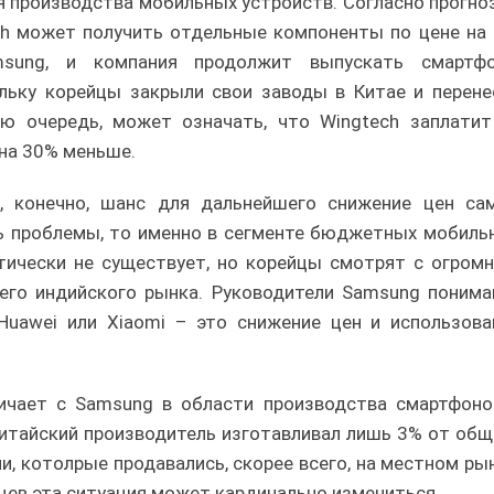
я производства мобильных устройств. Согласно прогно
ech может получить отдельные компоненты по цене на 
sung, и компания продолжит выпускать смартф
ольку корейцы закрыли свои заводы в Китае и перене
ю очередь, может означать, что Wingtech заплатит
на 30% меньше.
, конечно, шанс для дальнейшего снижение цен са
ть проблемы, то именно в сегменте бюджетных мобиль
ктически не существует, но корейцы смотрят с огром
его индийского рынка. Руководители Samsung понима
uawei или Xiaomi – это снижение цен и использова
ичает с Samsung в области производства смартфоно
китайский производитель изготавливал лишь 3% от общ
и, котолрые продавались, скорее всего, на местном рын
сяцев эта ситуация может кардинально измениться.