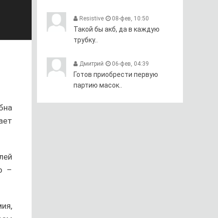
Resistive
08-фев, 10:50
Такой бы акб, да в каждую
трубку..
Дмитрий
06-фев, 04:39
Готов приобрести первую
партию масок..
бна
ает
лей
ю –
ия,