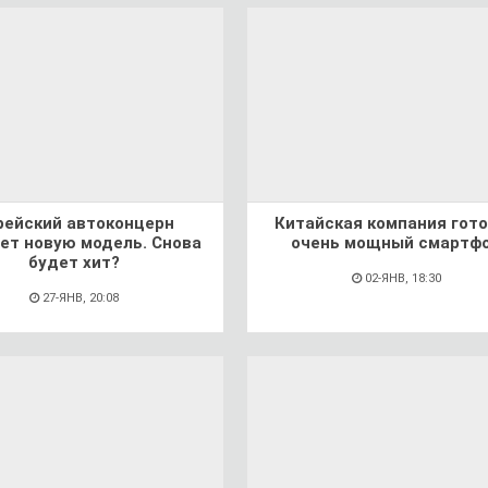
рейский автоконцерн
Китайская компания гот
ет новую модель. Снова
очень мощный смартф
будет хит?
02-ЯНВ, 18:30
27-ЯНВ, 20:08