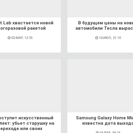
t Lab хвастается новой
В будущем цены на нов
огоразовой ракетой
автомобили Тесла вырас
02-МАР, 12:35
10-ИЮЛ, 21:10
оступит искусственный
Samsung Galaxy Home Min
лект: убьет старушку на
известна дата выход
переходе или своих
04-ФЕВ, 09:24