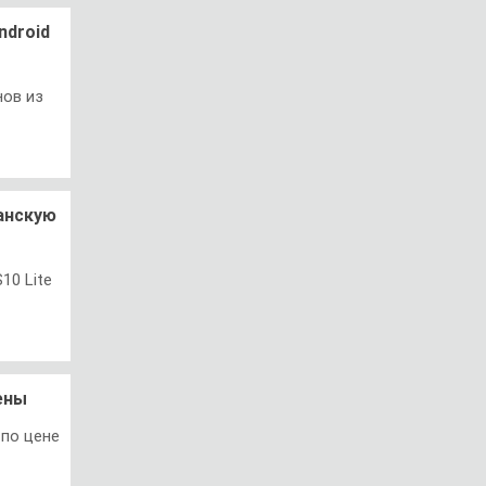
ndroid
ов из
манскую
10 Lite
ены
 по цене