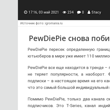
17:16, 03 май 2021
234
0
Stacy
Источник фото: igromania.ru
PewDiePie снова поб
PewDiePie пересек определенную границ
ютьюберов в мире уже имеет 110 миллион
PewDiePie все еще находится в тренде –
не теряет популярности, а наоборот.
подписки – в настоящее время на его ка
что это самый большой индивидуальный 
Помимо PewDiePie, только два канала см
подписчиков. Это T-Series, канал инди