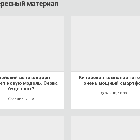
ересный материал
рейский автоконцерн
Китайская компания гот
ет новую модель. Снова
очень мощный смартф
будет хит?
02-ЯНВ, 18:30
27-ЯНВ, 20:08