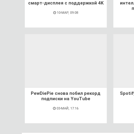
смарт-дисплея с поддержкой 4K
интел
10-МАР, 09:08
PewDiePie снова побил рекорд
Spoti
подписки на YouTube
03-МАЙ, 17:16