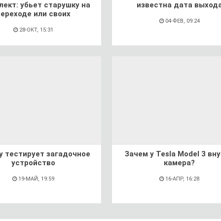
лект: убьет старушку на
известна дата выход
переходе или своих
04-ФЕВ, 09:24
28-ОКТ, 15:31
fy тестирует загадочное
Зачем у Tesla Model 3 вн
устройство
камера?
19-МАЙ, 19:59
16-АПР, 16:28