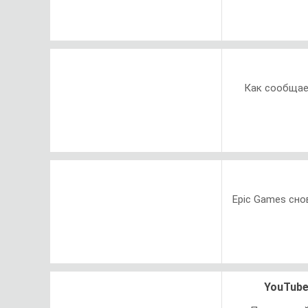
Как сообщае
Epic Games сно
YouTube