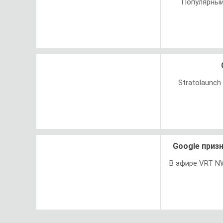
Популярный
Stratolaunc
Google приз
В эфире VRT N