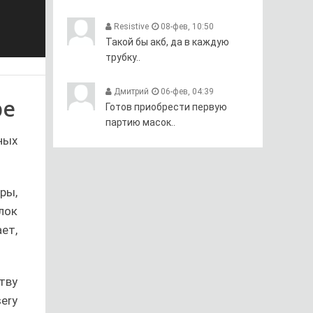
Resistive
08-фев, 10:50
Такой бы акб, да в каждую
трубку..
Дмитрий
06-фев, 04:39
be
Готов приобрести первую
партию масок..
ных
ры,
лок
ет,
тву
ery