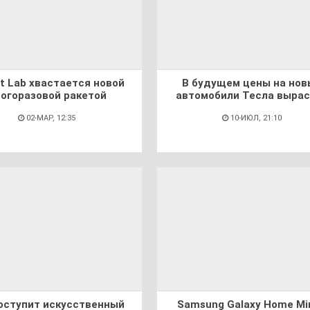
t Lab хвастается новой
В будущем цены на нов
огоразовой ракетой
автомобили Тесла вырас
02-МАР, 12:35
10-ИЮЛ, 21:10
оступит искусственный
Samsung Galaxy Home Min