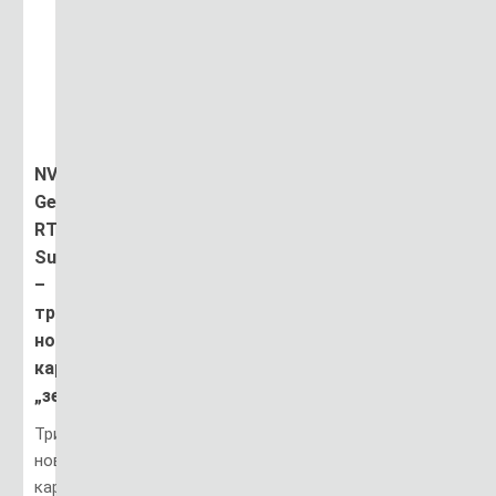
NVIDIA
GeForce
RTX
Super
–
три
новые
карты
„зеленых”
Три
новые
карты: