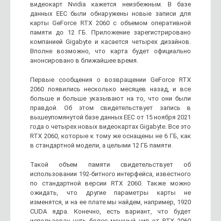
видеокарт Nvidia кажется неизбежным. В базе
данных EEC были обнаружены новые записи для
карты GeForce RTX 2060 с объемом оперативной
памяти до 12 ГБ. Приложение зарегистрировано
компанией Gigabyte и касается четырех дизайнов.
Вполне возможно, что карта будет официально
анонсировано в ближайшее время.
Первые сообщения о возвращении GeForce RTX
2060 появились несколько месяцев назад, и все
больше и больше указывают на то, что они были
правдой. Об этом свидетельствует запись в
вышеупомянутой базе данных EEC от 15 ноября 2021
года о четырех новых видеокартах Gigabyte. Все это
RTX 2060, которые к тому же оснащены не 6 ГБ, как
в стандартной модели, а целыми 12 ГБ памяти.
Такой объем памяти свидетельствует об
использовании 192-битного интерфейса, известного
по стандартной версии RTX 2060. Также можно
ожидать, что другие параметры карты не
изменятся, и на ее плате мы найдем, например, 1920
CUDA ядра. Конечно, есть вариант, что будет
использован чуть более мощный чип от RTX 2060