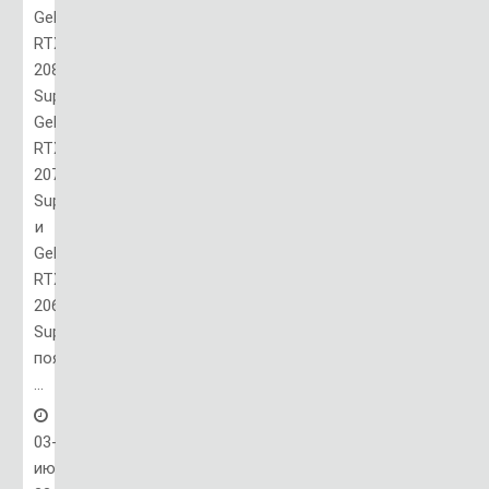
GeForce
RTX
2080
Super,
GeForce
RTX
2070
Super
и
GeForce
RTX
2060
Super
появились
...
03-
июл,