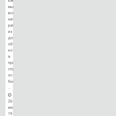
как
мы
все
начали
работать
из
дома,
объекты,
которые
в
противном
случае
остались
бы
...
20-
июн,
19:44