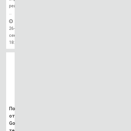
реальности
...
26-
сен,
18:23
Помощник
от
Google
теперь