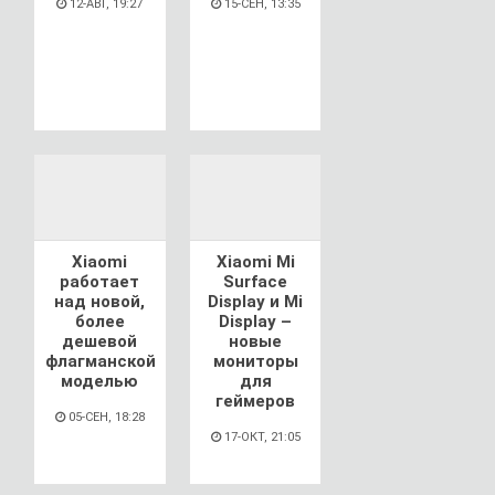
12-АВГ, 19:27
15-СЕН, 13:35
Xiaomi
Xiaomi Mi
работает
Surface
над новой,
Display и Mi
более
Display –
дешевой
новые
флагманской
мониторы
моделью
для
геймеров
05-СЕН, 18:28
17-ОКТ, 21:05