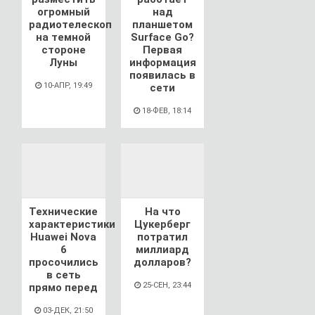
огромный
над
радиотелескоп
планшетом
на темной
Surface Go?
стороне
Первая
Луны
информация
появилась в
10-АПР, 19:49
сети
18-ФЕВ, 18:14
Технические
На что
характеристики
Цукерберг
Huawei Nova
потратил
6
миллиард
просочились
долларов?
в сеть
25-СЕН, 23:44
прямо перед
03-ДЕК, 21:50