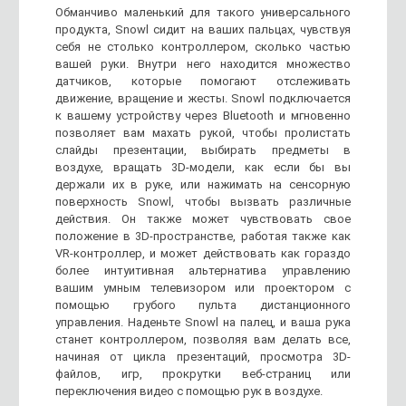
Обманчиво маленький для такого универсального
продукта, Snowl сидит на ваших пальцах, чувствуя
себя не столько контроллером, сколько частью
вашей руки. Внутри него находится множество
датчиков, которые помогают отслеживать
движение, вращение и жесты. Snowl подключается
к вашему устройству через Bluetooth и мгновенно
позволяет вам махать рукой, чтобы пролистать
слайды презентации, выбирать предметы в
воздухе, вращать 3D-модели, как если бы вы
держали их в руке, или нажимать на сенсорную
поверхность Snowl, чтобы вызвать различные
действия. Он также может чувствовать свое
положение в 3D-пространстве, работая также как
VR-контроллер, и может действовать как гораздо
более интуитивная альтернатива управлению
вашим умным телевизором или проектором с
помощью грубого пульта дистанционного
управления. Наденьте Snowl на палец, и ваша рука
станет контроллером, позволяя вам делать все,
начиная от цикла презентаций, просмотра 3D-
файлов, игр, прокрутки веб-страниц или
переключения видео с помощью рук в воздухе.