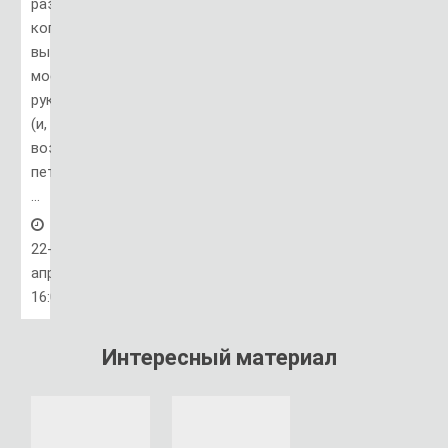
раз,
когда
вы
моете
руки
(и,
возможно,
петь
...
22-
апр,
16:01
Интересный материал