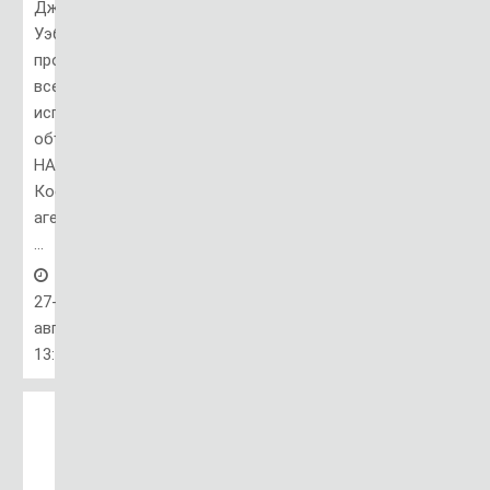
Джеймса
Уэбба
прошел
все
испытания,
объявленные
НАСА.
Космическое
агентство
...
27-
авг,
13:53