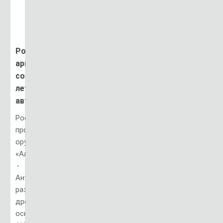
Российская
армия
создала
летающий
автомат
Российский
производитель
оружия
«Алмаз
-
Антей»
разработал
дрон,
оснащенный