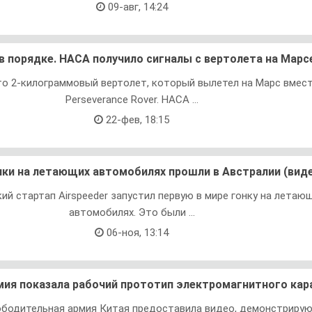
09-авг, 14:24
y в порядке. НАСА получило сигналы с вертолета на Марс
 это 2-килограммовый вертолет, который вылетел на Марс вмест
Perseverance Rover. НАСА ...
22-фев, 18:15
ки на летающих автомобилях прошли в Австралии (вид
ий стартап Airspeeder запустил первую в мире гонку на летаю
автомобилях. Это были ...
06-ноя, 13:14
мия показала рабочий прототип электромагнитного кар
бодительная армия Китая предоставила видео, демонстриру