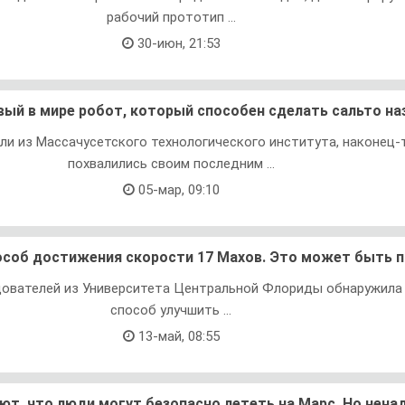
рабочий прототип ...
30-июн, 21:53
вый в мире робот, который способен сделать сальто на
и из Массачусетского технологического института, наконец-
похвалились своим последним ...
05-мар, 09:10
соб достижения скорости 17 Махов. Это может быть 
ователей из Университета Центральной Флориды обнаружила
способ улучшить ...
13-май, 08:55
ют, что люди могут безопасно лететь на Марс. Но нена