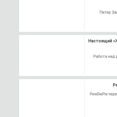
Питер За
Настоящий «Ж
Работа над 
P
PewDiePie пере