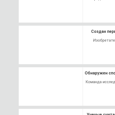
Создан пер
Изобретател
Обнаружен спо
Команда исслед
Ученые счита