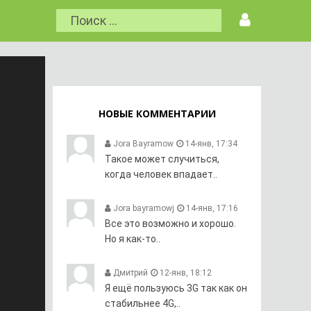
НОВЫЕ КОММЕНТАРИИ
Jora Bayramow
14-янв, 17:34
Такое может случиться,
когда человек впадает..
Jora bayramowj
14-янв, 17:16
Все это возможно и хорошо.
Но я как-то..
Дмитрий
12-янв, 18:12
Я ещё пользуюсь 3G так как он
стабильнее 4G,..