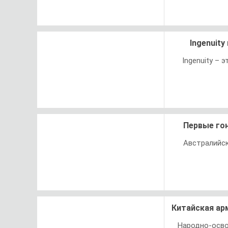
Ingenuit
Ingenuity –
Первые гон
Австралийск
Китайская ар
Народно-осво