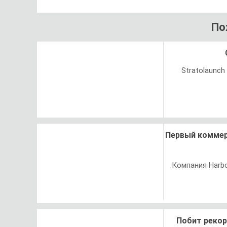
По
Stratolaunc
Первый коммер
Компания Harbo
Побит рекор