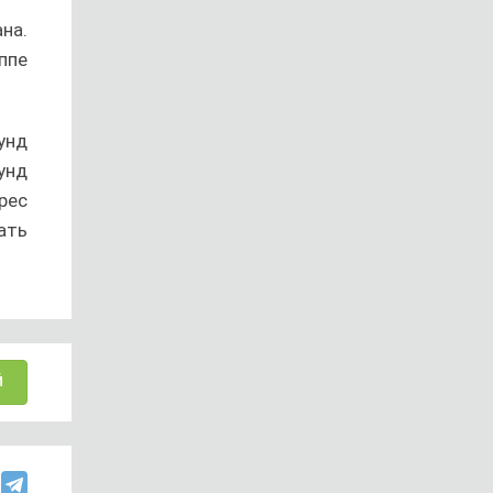
на.
ппе
унд
унд
рес
ать
Й