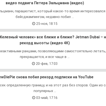
видео подвига Петера Зальцмана (видео)
льцманн, парашютист, который какое-то время интересовался
бейсджампингом, недавно побил ...
25-ноя, 18:15
елезный человек» все ближе и ближе? Jetman Dubai – 
рекорд высоты (видео 4К)
реактивными ранцами, позволяющими самостоятельно летать,
прекращается, и все чаще в ...
20-фев, 17:03
ewDiePie снова побил рекорд подписки на YouTube
сек определенную границу, и на этот раз без споров. Один из 
популярных ...
03-май, 17:16