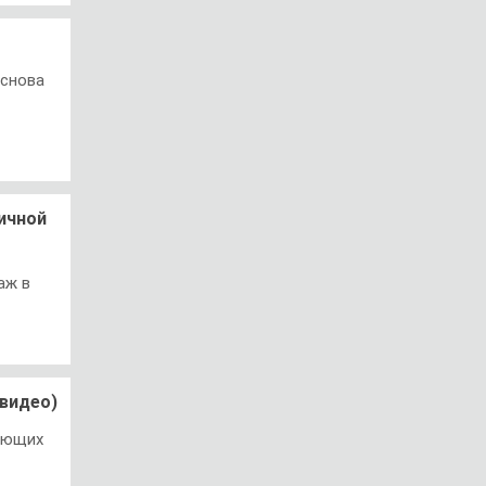
 снова
личной
аж в
видео)
ающих