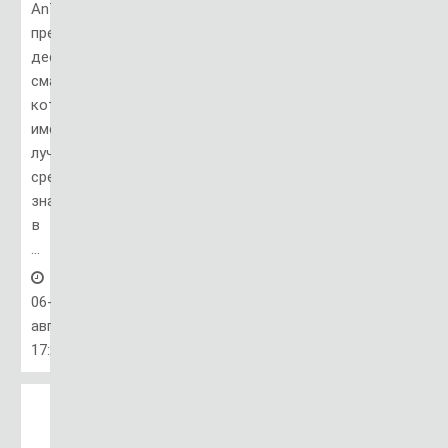
AnTuTu
представил
десять
смартфонов,
которые
имели
лучшее
среднее
значение
в
...
06-
авг,
17:26