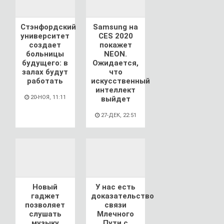
Стэнфордский
Samsung на
университет
CES 2020
создает
покажет
больницы
NEON.
будущего: в
Ожидается,
залах будут
что
работать
искусственный
интеллект
20-НОЯ, 11:11
выйдет
27-ДЕК, 22:51
Новый
У нас есть
гаджет
доказательство
позволяет
связи
слушать
Млечного
музыку
Пути с