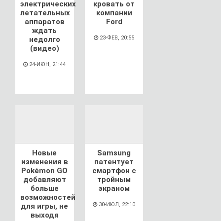
электрических
кровать от
летательных
компании
аппаратов
Ford
ждать
23-ФЕВ, 20:55
недолго
(видео)
24-ИЮН, 21:44
Новые
Samsung
изменения в
патентует
Pokémon GO
смартфон с
добавляют
тройным
больше
экраном
возможностей
30-ИЮЛ, 22:10
для игры, не
выходя