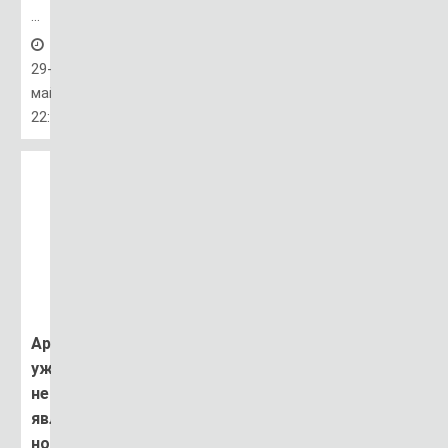
...
29-
май,
22:11
Apple
уже
не
является
номером