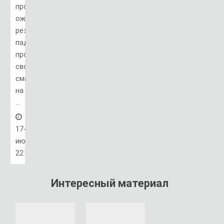
производитель
ожидает
резкое
падения
продаж
своих
смартфонов
на
...
17-
июн,
22:41
Интересный материал