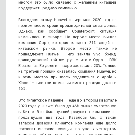
многом это было связано с желанием китайцев
поддержать родную компанию.
Благодаря этому Huawei завершила 2020 год на
первом месте среди производителей смартфонов.
Однако, как сообщает Counterpoint, ситуация
изменилась в январе. На первое место вышла
компания Oppo, которая владеет 21% акций на
китайском рынке. Второе место также не
принадлежит Huawei – его заняла Vivo, бренд,
принадлежащий той же группе, что и Oppo – BBK
Electronics. Ее доля в январе составила 20%. Только
на третьей позиции оказалась компания Huawei, но
и этим местом пришлось поделиться с Apple и
Xiaomi – все три компании имеют равную долю в
16%.
Это гигантское падение – еще во втором квартале
2020 года у Huawei было до 46% рынка смартфонов
в Китае. Это был лучший результат компании за
предыдущие два года. Казалось бы, с таким
запасом доверия клиентов компания еще долго
сохранит высокие позиции, но уже в четвертом
квартале объем продаж этого производителя