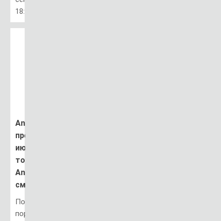
18:52
AnTuTu
представляет
июльские
топ-10
Android-
смартфонов
Популярный
портал