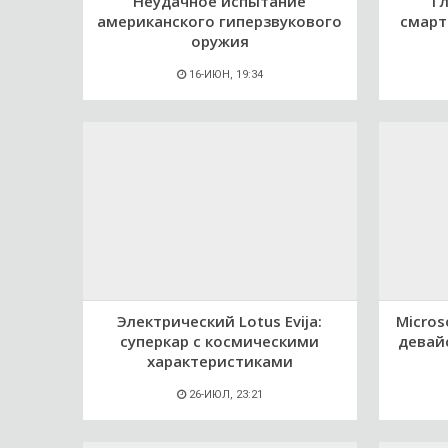
Неудачное испытание
Г
американского гиперзвукового
смарт
оружия
16-ИЮН, 19:34
Электрический Lotus Evija:
Micros
суперкар с космическими
девай
характеристиками
26-ИЮЛ, 23:21