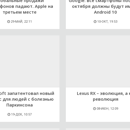
лобальные продажи
Google: все смартфоны по
фонов падают. Apple на
октября должны будут и
третьем месте
Android 10
29-МАЙ, 22:11
10-ОКТ, 19:53
oft запатентовал новый
Lexus RX – эволюция, а 
с для людей с болезнью
революция
Паркинсона
08-ИЮН, 12:09
19-ДЕК, 10:57