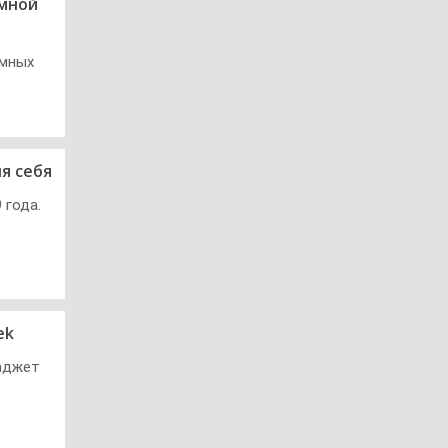
омной
умных
я себя
 года.
ek
гаджет