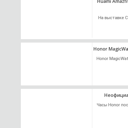
Huami Amazfi
На выставке C
Honor MagicWa
Honor MagicWat
Неофициал
Часы Honor пос