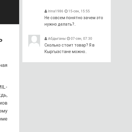
Irina1986
15-сен, 15:55
Не совсем понятно зачем это
нужно делать?..
ь
Абдыганы
07-сен, 07:30
Сколько стоит товар? Я в
Кыргызстане можно..
чая
IL-
дь,
мов
ому
оме