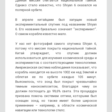
Данная миссия считается национальной тайной.
Однако стало известно, что Shiyan 6 оказался на
полярной орбите.
В апреле китайцами был запущен новый
экспериментальный спутник под названием Shiyan
6. Его название буквально означает "эксперимент".
О самом корабле известно мало.
У нас нет фотографий самого спутника Shiyan 6,
потому что миссия покрыта национальной тайной.
Китай утверждает, что спутник должен
использоваться для изучения космической среды и
экспериментов с соответствующими технологиями.
Американская система наблюдения показывает, что
корабль находится на высоте 1002 км над Землей и
облетая ее по орбите каждые 105 минут.
Выяснилось, что зонд был покрыт чрезвычайно
темным нанокомпозитом, благодаря чему он
должен поглощать до 99,6% света. Эта процедура
призвана помочь системам оптики, которыми был
оснащен зонд, но также имеет более широкое
применение – например, в области космической
навигации или технологии стелс.