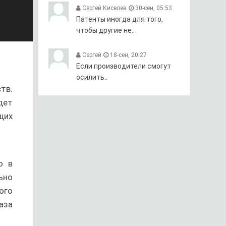
Сергей Киселев
30-сен, 05:53
Патенты иногда для того,
чтобы другие не..
Сергей
18-сен, 20:27
Если производители смогут
осилить..
тв.
дет
щих
о в
ьно
ого
аза