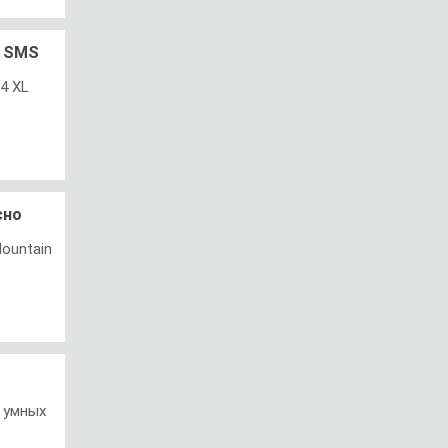
ь SMS
4 XL
сно
Mountain
 умных