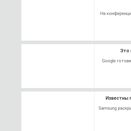
На конференци
Это 
Google готов
Известны 
Samsung раскры