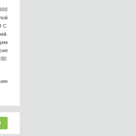
000
лой
 C.
ей.
дем
сия
SD.
шие
Й