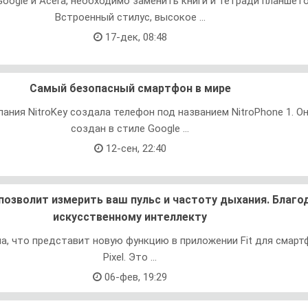
oogle и Acera, необходимо заменить книги и тетради планшето
Встроенный стилус, высокое ...
17-дек, 08:48
Самый безопасный смартфон в мире
ания NitroKey создала телефон под названием NitroPhone 1. О
создан в стиле Google ...
12-сен, 22:40
 позволит измерить ваш пульс и частоту дыхания. Благо
искусственному интеллекту
а, что представит новую функцию в приложении Fit для смар
Pixel. Это ...
06-фев, 19:29