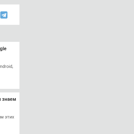
gle
droid,
ы знаем
м этих