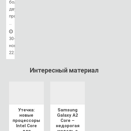
более
двухсот
производителей
...
30-
ноя,
22:32
Интересный материал
Утечка:
Samsung
новые
Galaxy A2
процессоры
Core –
Intel Core
недорогая