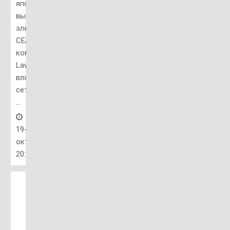
японской
выставке
электроники
CEATEC,
компания
Lawson,
владелец
сети
...
19-
окт,
20:11