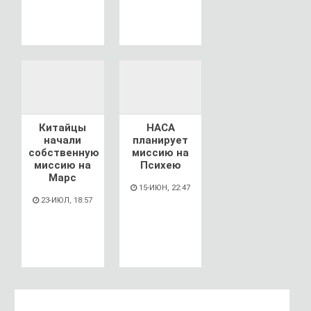
Китайцы
НАСА
начали
планирует
собственную
миссию на
миссию на
Психею
Марс
15-ИЮН, 22:47
23-ИЮЛ, 18:57