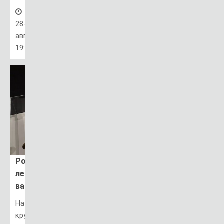
28-
авг,
19:01
Робот,
лепящий
вареники
На
крупнейшей