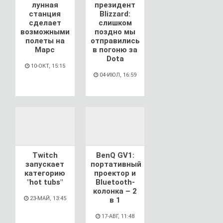
лунная
президент
станция
Blizzard:
сделает
слишком
возможными
поздно мы
полеты на
отправились
Марс
в погоню за
Dota
10-ОКТ, 15:15
04-ИЮЛ, 16:59
Twitch
BenQ GV1:
запускает
портативный
категорию
проектор и
"hot tubs"
Bluetooth-
колонка – 2
23-МАЙ, 13:45
в 1
17-АВГ, 11:48