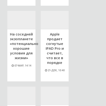
На соседней
Apple
экзопланете
продает
«потенциально
согнутые
хорошие
IPAD Pro и
условия для
считает,
жизни»
что все в
порядке
07-МАР, 14:14
21-ДЕК, 10:40