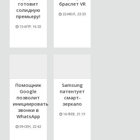
готовит
браслет VR
солидную
22-ИЮЛ, 23:33
премьеру!
15-АПР, 16:32
Помощник
Samsung
Google
патентует
позволит
смарт-
инициировать
зеркало
звонки в
16-ФЕВ, 21:19
WhatsApp
09-СЕН, 22:42