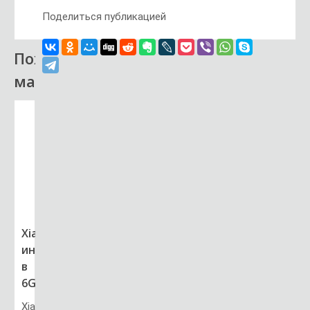
Поделиться публикацией
Похожий
материал
Xiaomi
инвестирует
в
6G
Xiaomi