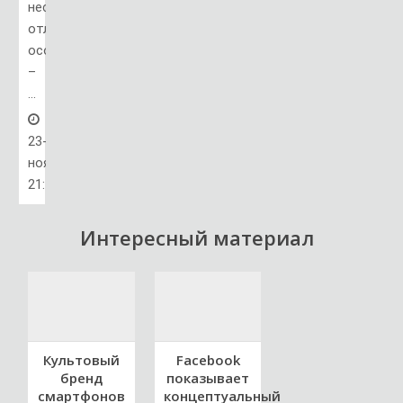
несколько
отличительных
особенностей
–
...
23-
ноя,
21:15
Интересный материал
Культовый
Facebook
бренд
показывает
смартфонов
концептуальный