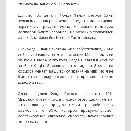
климата на нашей общей планете».
До сих пор детали Фонда Земли Безоса были
неясными. Теперь Безос представил видение
первых лет работы фонда – первый миллиард
долларов будет направлен на охрану окружающей
среды Анд, бассейна Конго и Тихого океана.
«Природа – наша система жизнеобеспечения, и она
действительно в плохом состоянии. Мне напомнили
об этом в июле этого года, когда я летал в космос
на Blue Origin. Я слышал, что вид на Землю из
космоса меняет вашу точку зрения на мир. Но я не
был готов к тому, насколько это правда», - сказал
Джефф Безос.
Одна из целей Фонда Безоса – защитить 30%.
Мировой океан и суша к концу этого десятилетия.
Это одно из предположений, разработанных
совместно с ООН, которое предусматривает
десятикратное снижение скорости исчезновения
видов на планете.