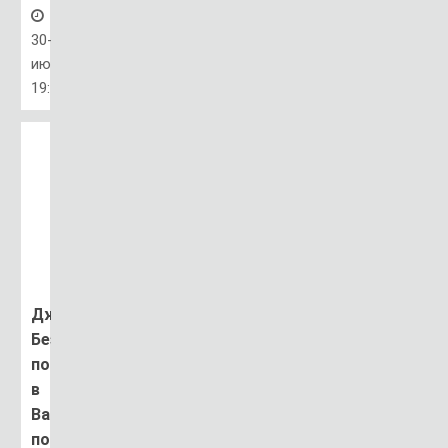
30-
июл,
19:58
Джефф
Безос
показал
в
Вашингтоне
посадочный