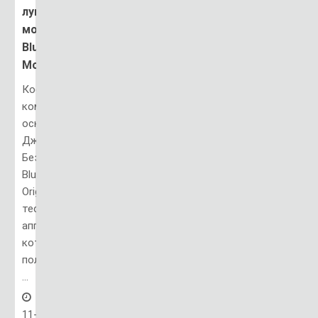
лунный
модуль
Blue
Moon
Космическая
компания,
основанная
Джеффом
Безосом,
Blue
Origin,
тестирует
аппарат,
который
получил
...
11-