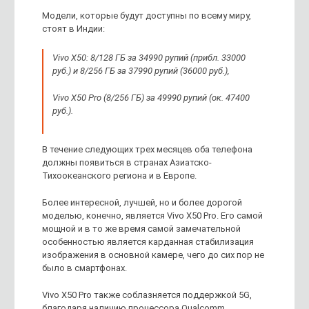
Модели, которые будут доступны по всему миру,
стоят в Индии:
Vivo X50: 8/128 ГБ за 34990 рупий (прибл. 33000
руб.) и 8/256 ГБ за 37990 рупий (36000 руб.),
Vivo X50 Pro (8/256 ГБ) за 49990 рупий (ок. 47400
руб.).
В течение следующих трех месяцев оба телефона
должны появиться в странах Азиатско-
Тихоокеанского региона и в Европе.
Более интересной, лучшей, но и более дорогой
моделью, конечно, является Vivo X50 Pro. Его самой
мощной и в то же время самой замечательной
особенностью является карданная стабилизация
изображения в основной камере, чего до сих пор не
было в смартфонах.
Vivo X50 Pro также соблазняется поддержкой 5G,
благодаря наличию процессора Qualcomm