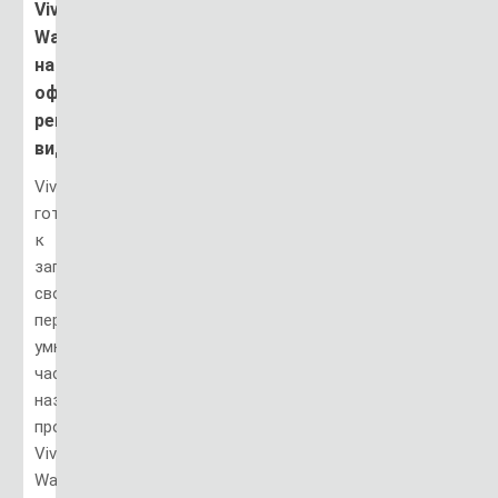
Vivo
Watch
на
официальном
рекламном
видео
Vivo
готовится
к
запуску
своих
первых
умных
часов,
названных
просто
Vivo
Watch.